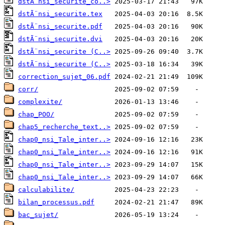
dstÃ¨nsi_securite_co..>
dstÃ¨nsi_securite.tex
dstÃ¨nsi_securite.pdf
dstÃ¨nsi_securite.dvi
dstÃ¨nsi_securite (C..>
dstÃ¨nsi_securite (C..>
correction_sujet_06.pdf
corr/
complexite/
chap_POO/
chap5_recherche_text..>
chap0_nsi_Tale_inter..>
chap0_nsi_Tale_inter..>
chap0_nsi_Tale_inter..>
chap0_nsi_Tale_inter..>
calculabilite/
bilan_processus.pdf
bac_sujet/