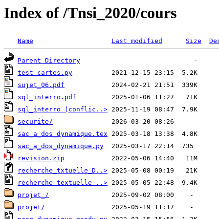
Index of /Tnsi_2020/cours
Name
Last modified
Size
De
Parent Directory
test_cartes.py
sujet_06.pdf
sql_interro.pdf
sql_interro (conflic..>
securite/
sac_a_dos_dynamique.tex
sac_a_dos_dynamique.py
revision.zip
recherche_txtuelle_D..>
recherche_textuelle_..>
projet_/
projet/