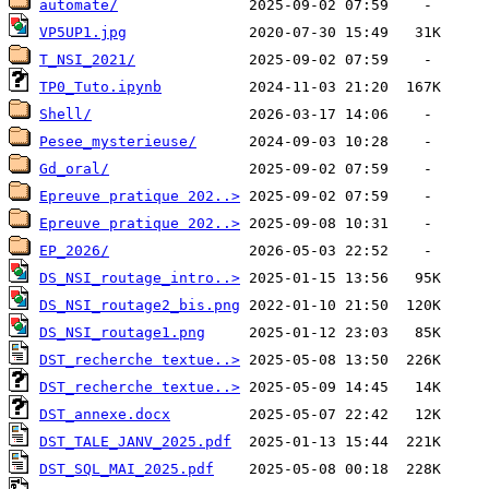
automate/
VP5UP1.jpg
T_NSI_2021/
TP0_Tuto.ipynb
Shell/
Pesee_mysterieuse/
Gd_oral/
Epreuve pratique 202..>
Epreuve pratique 202..>
EP_2026/
DS_NSI_routage_intro..>
DS_NSI_routage2_bis.png
DS_NSI_routage1.png
DST_recherche textue..>
DST_recherche textue..>
DST_annexe.docx
DST_TALE_JANV_2025.pdf
DST_SQL_MAI_2025.pdf