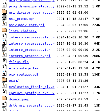
prog_dynamique_rendu.py
prog_dynamique_eleve.py
nsi diviser pour reg..>
nsi_promo.mp4
nsi23poj2-corr.pdf
liste_chainee/
interro_recurssivite..>
interro_recurssivite..>
interro_processus.tex
interro_processus.pdf
filius.fls
exo_routage.tex
exo_routage.pdf
exam/
evaluation_finale_cl..>
epreuve_pratique_dyn..>
dynamique/
dstÃ¨nsi_securite_co..>