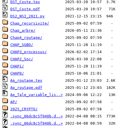
DST_Coste.tex
DST_Coste.pdf
DS2_NSI_2021.py
Chap_recursivite/
Chap_arbre/
Chap4_routage/
CHAP_SGBD/
CHAP3_processus/
CHAP2_Soc/
CHAP1/
CHAP0/
Ap_routage.tex
Ap_routage.pdf
Ap_Tale_variable_lis..>
AP/
2025_CRYPTO/
.sync_06dc8c5f940b.d..>
.sync_06dc8c5f940b.d..>