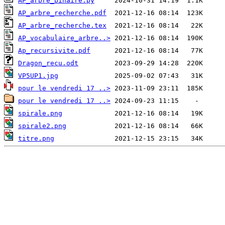
AP_arbre_binaire.py
AP_arbre_recherche.pdf
AP_arbre_recherche.tex
AP_vocabulaire_arbre..>
Ap_recursivite.pdf
Dragon_recu.odt
VP5UP1.jpg
pour le vendredi 17 ..>
pour le vendredi 17 ..>
spirale.png
spirale2.png
titre.png