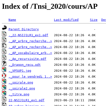
Index of /Tnsi_2020/cours/AP
Name
Last modified
Size
De
Parent Directory
._22-NSIJ1LR1_ex1.pdf
._AP_arbre_recherche..>
._AP_arbre_recherche..>
._AP_vocabulaire_arb..>
._Ap_recursivite.pdf
._Dragon_recu.odt
._VP5UP1.jpg
._pour le vendredi 1..>
._spirale.png
._spirale2.png
._titre.png
22-NSIJ1LR1_ex1.pdf