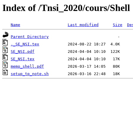
Index of /Tnsi_2020/cours/Shell
Name
Last modified
Size
De
Parent Directory
._SE_NSI.tex
SE_NSI.pdf
SE_NSI.tex
memo_shell.pdf
setup_tp_note.sh