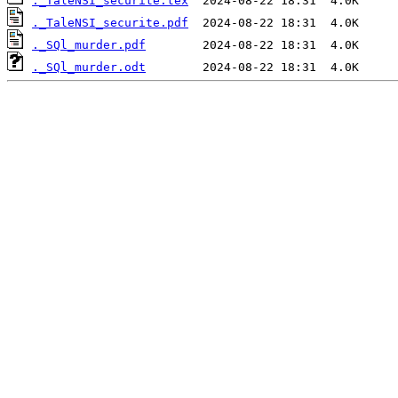
._TaleNSI_securite.tex
._TaleNSI_securite.pdf
._SQl_murder.pdf
._SQl_murder.odt