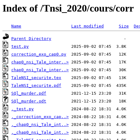
Index of /Tnsi_2020/cours/corr
Name
Last modified
Size
De
Parent Directory
test.py
correction_exo_cap0.py
chap0_nsi_Tale_inter..>
chap0_nsi_Tale_inter..>
TaleNSI_securite.tex
TaleNSI_securite.pdf
SQl_murder.pdf
SQl_murder.odt
._test.py
._correction_exo_cap..>
._chap0_nsi_Tale_int..>
._chap0_nsi_Tale_int..>