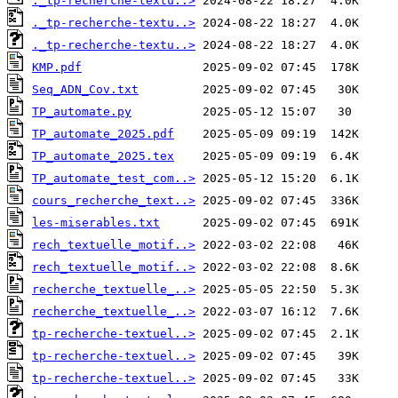
._tp-recherche-textu..>
._tp-recherche-textu..>
._tp-recherche-textu..>
KMP.pdf
Seq_ADN_Cov.txt
TP_automate.py
TP_automate_2025.pdf
TP_automate_2025.tex
TP_automate_test_com..>
cours_recherche_text..>
les-miserables.txt
rech_textuelle_motif..>
rech_textuelle_motif..>
recherche_textuelle_..>
recherche_textuelle_..>
tp-recherche-textuel..>
tp-recherche-textuel..>
tp-recherche-textuel..>