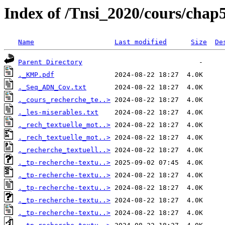
Index of /Tnsi_2020/cours/chap
Name
Last modified
Size
De
Parent Directory
._KMP.pdf
._Seq_ADN_Cov.txt
._cours_recherche_te..>
._les-miserables.txt
._rech_textuelle_mot..>
._rech_textuelle_mot..>
._recherche_textuell..>
._tp-recherche-textu..>
._tp-recherche-textu..>
._tp-recherche-textu..>
._tp-recherche-textu..>
._tp-recherche-textu..>